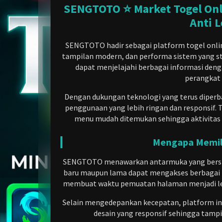
SENGTOTO ⭐️ Market Togel Onl
Anti L
SENGTOTO hadir sebagai platform togel onl
tampilan modern, dan performa sistem yang sta
dapat menjelajahi berbagai informasi den
perangkat 
Dengan dukungan teknologi yang terus dipe
penggunaan yang lebih ringan dan responsif.
menu mudah ditemukan sehingga aktivitas 
Mengapa Memil
SENGTOTO menawarkan antarmuka yang bersi
baru maupun lama dapat mengakses berbagai fi
membuat waktu pemuatan halaman menjadi lebi
Selain mengedepankan kecepatan, platform i
desain yang responsif sehingga tampil