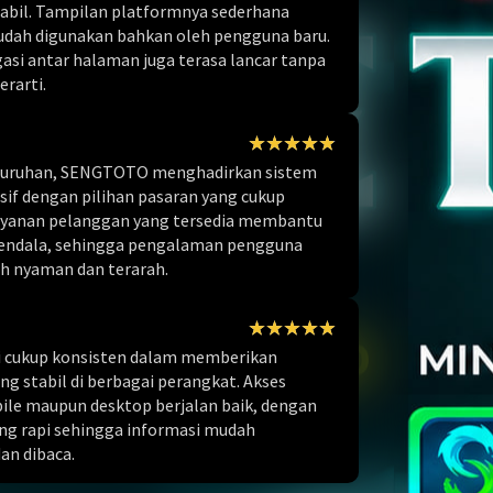
tabil. Tampilan platformnya sederhana
dah digunakan bahkan oleh pengguna baru.
gasi antar halaman juga terasa lancar tanpa
rarti.
ampilan Modern
eluruhan, SENGTOTO menghadirkan sistem
sif dengan pilihan pasaran yang cukup
ayanan pelanggan yang tersedia membantu
kendala, sehingga pengalaman pengguna
ih nyaman dan terarah.
kses Stabil
i cukup konsisten dalam memberikan
ng stabil di berbagai perangkat. Akses
ile maupun desktop berjalan baik, dengan
ng rapi sehingga informasi mudah
an dibaca.