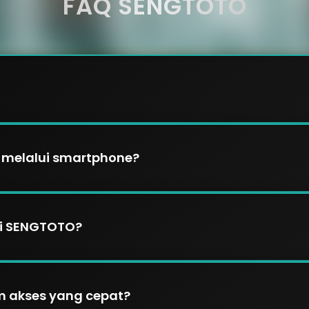
FAQ SENGTOTO
 yang menyediakan berbagai pilihan pasaran dengan sist
 melalui perangkat desktop maupun mobile.
melalui smartphone?
berbagai perangkat, termasuk smartphone Android, iPho
engan nyaman kapan saja.
di SENGTOTO?
n pasaran togel yang dapat diakses sesuai kebutuhan 
latform.
m akses yang cepat?